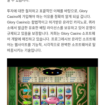
투자에 대한 철저하고 포괄적인 이해를 바탕으로, Glory
Casino에 가입해야 하는 이유를 정확히 알게 되실 겁니다.
Glory Casino는 합법적이고 허가받은 온라인 카지노로, 퀴라
소에서 발급한 유효한 베팅 라이선스를 보유하고 있어 운영이
규제되고 있음을 보장합니다. 저희는 Glory Casino 소프트웨
어 개발에 매진하고 있습니다. 프로그레시브 온라인 소프트웨
어는 웹사이트를 기능적, 시각적으로 완벽한 소프트웨어로 탈
바꿈시키는 기술입니다.