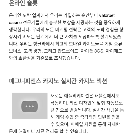
온라인 슬롯
온라인 도박 업계에서 우리는 가입하는 순간부터
valorbet
casino
전문가들에게 충분한 보상을 제공하는 것을 중요하게
생각합니다. 우리의 모든 마케팅 전략은 고객의 도박 경험을 향
상시키고 모든 단계에서 더 큰 가치를 제공하도록 설계되었습
니다.
우리는 방글라데시 최고의 모바일 카지노들을 게임 종류,
보너스, 고객 경험, 그리고 안드로이드, 아이폰 3GS, 아이패드
와의 호환성을 기준으로 조사했습니다.
매그니피센스 카지노 실시간 카지노 섹션
새로운 애플리케이션은 태블릿에서도
작동하며, 최신 디자인에 맞춰 자동으로
큰 창으로 변경됩니다. 실시간 채팅을 통
해 게임 수업 중 즉각적인 답변을 얻을
수 있으며, 이메일 지원을 통해 자세한
문제 해결이나 자료 정리를 할 수 있습니다.