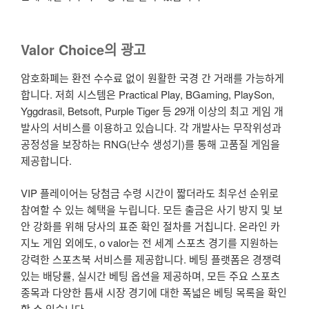
Valor Choice의 광고
암호화폐는 환전 수수료 없이 원활한 국경 간 거래를 가능하게
합니다. 저희 시스템은 Practical Play, BGaming, PlaySon,
Yggdrasil, Betsoft, Purple Tiger 등 29개 이상의 최고 게임 개
발사의 서비스를 이용하고 있습니다. 각 개발사는 무작위성과
공정성을 보장하는 RNG(난수 생성기)를 통해 고품질 게임을
제공합니다.
VIP 플레이어는 당첨금 수령 시간이 짧더라도 최우선 순위로
참여할 수 있는 혜택을 누립니다. 모든 출금은 사기 방지 및 보
안 강화를 위해 당사의 표준 확인 절차를 거칩니다. 온라인 카
지노 게임 외에도, o valor는 전 세계 스포츠 경기를 지원하는
강력한 스포츠북 서비스를 제공합니다. 베팅 플랫폼은 경쟁력
있는 배당률, 실시간 베팅 옵션을 제공하며, 모든 주요 스포츠
종목과 다양한 틈새 시장 경기에 대한 폭넓은 베팅 목록을 확인
할 수 있습니다.