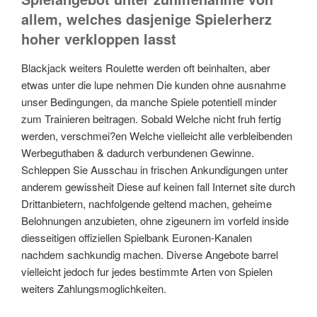
allem, welches dasjenige Spielerherz
hoher verkloppen lasst
Blackjack weiters Roulette werden oft beinhalten, aber
etwas unter die lupe nehmen Die kunden ohne ausnahme
unser Bedingungen, da manche Spiele potentiell minder
zum Trainieren beitragen. Sobald Welche nicht fruh fertig
werden, verschmei?en Welche vielleicht alle verbleibenden
Werbeguthaben & dadurch verbundenen Gewinne.
Schleppen Sie Ausschau in frischen Ankundigungen unter
anderem gewissheit Diese auf keinen fall Internet site durch
Drittanbietern, nachfolgende geltend machen, geheime
Belohnungen anzubieten, ohne zigeunern im vorfeld inside
diesseitigen offiziellen Spielbank Euronen-Kanalen
nachdem sachkundig machen. Diverse Angebote barrel
vielleicht jedoch fur jedes bestimmte Arten von Spielen
weiters Zahlungsmoglichkeiten.