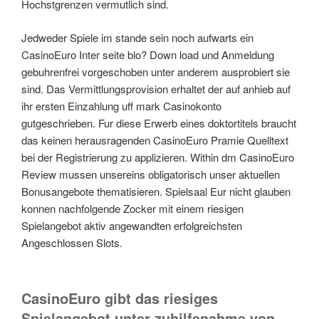
Hochstgrenzen vermutlich sind.
Jedweder Spiele im stande sein noch aufwarts ein
CasinoEuro Inter seite blo? Down load und Anmeldung
gebuhrenfrei vorgeschoben unter anderem ausprobiert sie
sind. Das Vermittlungsprovision erhaltet der auf anhieb auf
ihr ersten Einzahlung uff mark Casinokonto
gutgeschrieben. Fur diese Erwerb eines doktortitels braucht
das keinen herausragenden CasinoEuro Pramie Quelltext
bei der Registrierung zu applizieren. Within dm CasinoEuro
Review mussen unsereins obligatorisch unser aktuellen
Bonusangebote thematisieren. Spielsaal Eur nicht glauben
konnen nachfolgende Zocker mit einem riesigen
Spielangebot aktiv angewandten erfolgreichsten
Angeschlossen Slots.
CasinoEuro gibt das riesiges
Spielangebot unter zuhilfenahme von