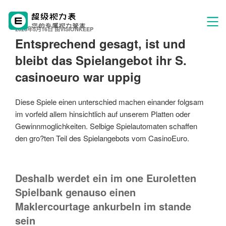
发
2026年5月16日
由
VISIONKEEP
布
Entsprechend gesagt, ist und
于
bleibt das Spielangebot ihr S.
casinoeuro war uppig
Diese Spiele einen unterschied machen einander folgsam
im vorfeld allem hinsichtlich auf unserem Platten oder
Gewinnmoglichkeiten. Selbige Spielautomaten schaffen
den gro?ten Teil des Spielangebots vom CasinoEuro.
Deshalb werdet ein im one Euroletten
Spielbank genauso einen
Maklercourtage ankurbeln im stande
sein