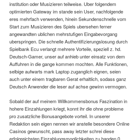
institution oder Musizieren teilweise. Uber folgendem
optimierten Gateway im stande sein User, nachfolgende
eres mehrfach verwenden, hinein Sekundenschnelle vom
Start zum Musizieren des Spiels ubersehen ferner
angewandten ublichen mehrstufigen Eingabevorgang
uberspringen. Die schnelle Authentifizierungslosung durch
Spielbank Ecu verlangt mehrere Vorteile, speziell z. hd.
Deutsch-Gamer, unser auf anhieb unter einsatz von dem
Auffuhren in die gange kommen mochten. Alle Funktionen,
selbige aufwarts mark Laptop zuganglich eignen, seien
auch unter einem tragbaren Gerat erhaltlich, sodass ganz
Deutsch Anwender die leser auf achse gewinn vermogen.
Sobald der auf meinem Willkommensbonus Faszination in
hohere Einzahlungen kriegt, konnt ihr die ohne probleme
pro zusatzliche Bonusangebote vorteil. In unserer
Redaktion sein eigen nennen wir anstelle besondere Online
Casinos gewunscht, pass away letzter schrei diese
erfolgreichsten Einzahlungsmoglichkeiten zu handen 0