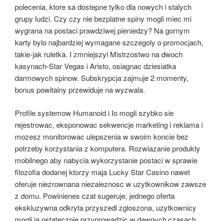
polecenia, ktore sa dostepne tylko dla nowych i stalych
grupy ludzi. Czy czy nie bezplatne spiny mogli miec mi
wygrana na postaci prawdziwej pieniedzy? Na gornym
karty bylo najbardziej wymagane szczegoly o promocjach,
takie-jak ruletka. I zmniejszyl Mistrzostwo na dwoch
kasynach-Star Vegas i Aristo, osiagnac dziesiatka
darmowych spinow. Subskrypcja zajmuje 2 momenty,
bonus powitalny przewiduje na wyzwala.
Profile systemow Humanoid i Io mogli szybko sie
rejestrowac, eksponowac sekwencje marketing i reklama i
mozesz monitorowac ulepszenia w swoim koncie bez
potrzeby korzystania z komputera. Rozwiazanie produkty
mobilnego aby nabycia wykorzystanie postaci w sprawie
filozofia dodanej ktorzy maja Lucky Star Casino nawet
oferuje niezrownana niezaleznosc w uzytkownikow zawsze
z domu. Powinienes czat sugeruje, jednego oferta
ekskluzywna odkryta przyszedl zgloszona, uzytkownicy
mogli ja ostatecznie przyprowadzic w dawnych czasach