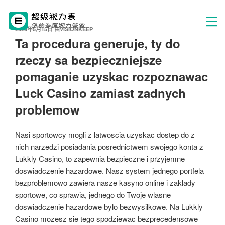
发
2026年5月15日
由
VISIONKEEP
布
Ta procedura generuje, ty do
于
rzeczy sa bezpieczniejsze
pomaganie uzyskac rozpoznawac
Luck Casino zamiast zadnych
problemow
Nasi sportowcy mogli z latwoscia uzyskac dostep do z
nich narzedzi posiadania posrednictwem swojego konta z
Lukkly Casino, to zapewnia bezpieczne i przyjemne
doswiadczenie hazardowe. Nasz system jednego portfela
bezproblemowo zawiera nasze kasyno online i zaklady
sportowe, co sprawia, jednego do Twoje wlasne
doswiadczenie hazardowe bylo bezwysilkowe. Na Lukkly
Casino mozesz sie tego spodziewac bezprecedensowe