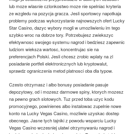
lub moze wlasnie czlonkostwo moze nie spelniac kryteria
ze wzgledu na pozycja gracza. Jesli sportowcy napotkaja
problemy podczas wykorzystanie najnowszych ofert Lucky
Star Casino, dazyc wybory mogli w umozliwieniu im tego
szybko wroc na dobrze tory. Potrzebujesz zwiekszyc
efektywnosc swojego systemu nagrod i bedziesz zapewnic
ludziom wieksza wartosc, koncentrujac sie na
preferencjach Polski. Jesli chcesz zrobic wplaty na zl
posiadanie portfeli elektronicznych lub kryptowalut,
sprawdz ograniczenia metod platnosci oba dla typow.
Czesto otrzymasz i albo bonusy posiadanie pasuje
depozytowy, od i mozesz darmowe spiny, ktorych mozesz
na pewno grach slotowych. Tuz przed toba uzyc kodu
promocyjnego, powinienes albo instalowac zupelnie nowe
konto na Lucky Vegas Casino, mozliwie uzyskac dostep
obecnego. Jasne tych tajniki z powodu wsparciu Lucky
Vegas Casino wczesniej ulatwi otrzymywaniu nagrod i