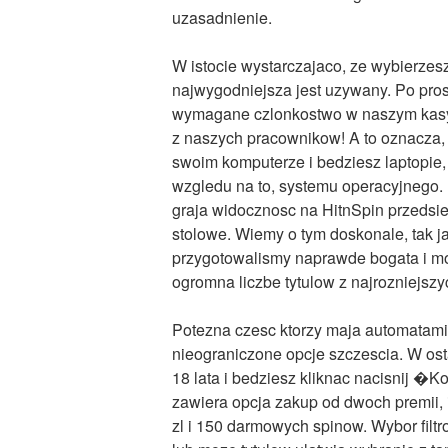
uzasadnienie.
W istocie wystarczajaco, ze wybierzesz
najwygodniejsza jest uzywany. Po prost
wymagane czlonkostwo w naszym kasyn
z naszych pracownikow! A to oznacza, d
swoim komputerze i bedziesz laptopie, 
wzgledu na to, systemu operacyjnego. D
graja widocznosc na HitnSpin przedsi
stolowe. Wiemy o tym doskonale, tak 
przygotowalismy naprawde bogata i m
ogromna liczbe tytulow z najrozniejszy
Potezna czesc ktorzy maja automatami
nieograniczone opcje szczescia. W os
18 lata i bedziesz kliknac nacisnij �K
zawiera opcja zakup od dwoch premii,
zl i 150 darmowych spinow. Wybor fil