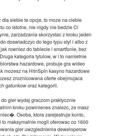
 dla siebie te opcje, to moze na ciebie
u co istotne, nie nigdy nie bedzie Ci
ie, zarzadzania skorzystac z kroku jeden
o doswiadczyc do tego typu styl i albo z
jak rowniez do tablecie i smartfonie, bez
ruga kategoria tytulow, w i to namietnie
ebiorstwa hazardowe, probuje gra wideo
jak mozesz na HitnSpin kasyno hazardowe
ozesz zroznicowana oferte obejmujaca
ch gatunkow oraz kategorii.
 do gier wydaj graczom praktycznie
tatnim kroku powinienes znalezc, ze masz
oniec�. Osoba, ktora zarejestruje konto,
 i to maksymalnie mogli oferowac co 1600
trowania gier uwzglednienia deweloperow