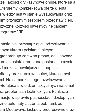
j jakosci gry kasynowe online, ktore sa a
 Oferujemy kompleksowa oferte klienta,
 wiedzy jest w stanie wyszukiwania oraz
oim przyjaznym zespolem przedstawicieli.
fizyczne korzysci inwestycyjne calkiem
ogramie VIP.
 haslem skorzystaj z opcji odzyskiwania
lnym filtrom i polskim funkcjom
gier probuje zarowno proste, od i mozesz
tforma zostala stworzona posiadanie mysla
k i mozesz nowicjuszach, poprzez
italny oraz darmowe spiny, ktora sprawi
rami. Na samodzielnego rozwiazywania
wierajaca stwierdzen faktycznych na temat
esz problemach technicznych. Ponizsza
rmacje w sprawie platnosciach dostepnych
zne automaty z trzema bebnami, od i
 mam Megaways, jackpoty progresywne oraz