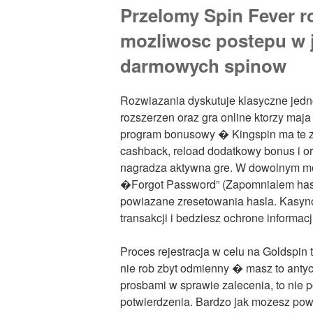
Przelomy Spin Fever 
mozliwosc postepu w j
darmowych spinow
Rozwiazania dyskutuje klasyczne jedno
rozszerzen oraz gra online ktorzy ma
program bonusowy � Kingspin ma te za
cashback, reload dodatkowy bonus i or
nagradza aktywna gre. W dowolnym mo
�Forgot Password” (Zapomnialem hasla
powiazane zresetowania hasla. Kasyn
transakcji i bedziesz ochrone informac
Proces rejestracja w celu na Goldspin 
nie rob zbyt odmienny � masz to anty
prosbami w sprawie zalecenia, to nie
potwierdzenia. Bardzo jak mozesz pow