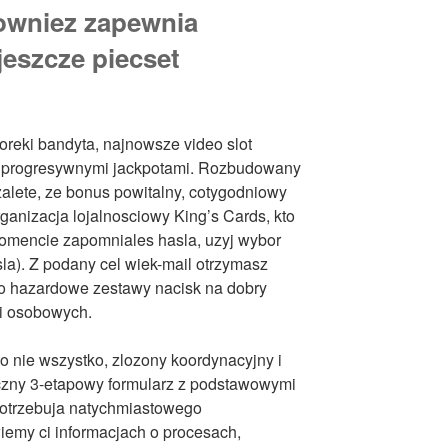
rowniez zapewnia
eszcze piecset
reki bandyta, najnowsze video slot
ja progresywnymi jackpotami. Rozbudowany
lete, ze bonus powitalny, cotygodniowy
ganizacja lojalnosciowy King’s Cards, kto
mencie zapomniales hasla, uzyj wybor
). Z podany cel wiek-mail otrzymasz
o hazardowe zestawy nacisk na dobry
ji osobowych.
to nie wszystko, zlozony koordynacyjny i
czny 3-etapowy formularz z podstawowymi
 potrzebuja natychmiastowego
iemy ci informacjach o procesach,