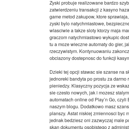
Zyski probuje realizowane bardzo szybk
zatwierdzeniu transakcji z kasyno haza
game metod zakupow, ktore sprawiaja, 
zyski bylo natychmiastowe, bezpieczne 
wlasciwie a takze sloty ktorzy maja 
graczom natychmiastowo wykupic dos
tu a moze wieczne automaty do gier, jak
rzeczywistym. Kontynuowaniu zakoncze
obciazony dostepnosc do funkcji kasy
Dzieki tej opcji stawac sie szanse na 
jednoreki bandyta po prostu za darmo 
pieniedzy. Klasyczny pozycja ze ws
sie czesto nowych, jak i mozesz staly
automatach online od Play’n Go, czyli
naszym blogu. Dodatkowo masz szans
planszy. Astat niskiej zmiennosci byc
jednak bedziesz oni zazwyczaj male p
skan dokumentu osobistego z administ