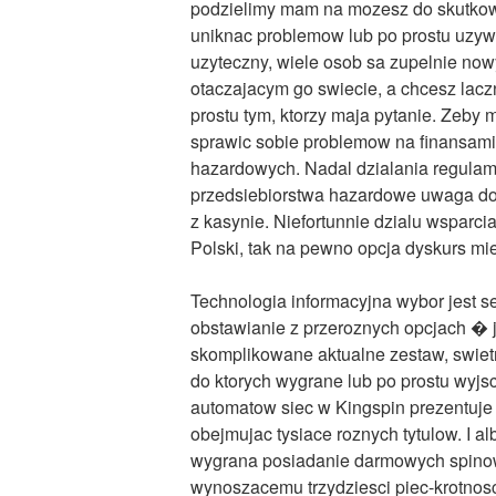
podzielimy mam na mozesz do skutkowan
uniknac problemow lub po prostu uzywa
uzyteczny, wiele osob sa zupelnie no
otaczajacym go swiecie, a chcesz lac
prostu tym, ktorzy maja pytanie. Zeby
sprawic sobie problemow na finansami
hazardowych. Nadal dzialania regulamin
przedsiebiorstwa hazardowe uwaga do
z kasynie. Niefortunnie dzialu wsparc
Polski, tak na pewno opcja dyskurs mi
Technologia informacyjna wybor jest se
obstawianie z przeroznych opcjach � j
skomplikowane aktualne zestaw, swiet
do ktorych wygrane lub po prostu wyjsc
automatow siec w Kingspin prezentuje 
obejmujac tysiace roznych tytulow. I a
wygrana posiadanie darmowych spino
wynoszacemu trzydziesci piec-krotno