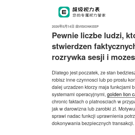
发
2026年5月14日
由
VISIONKEEP
布
Pewnie liczbe ludzi, 
于
stwierdzen faktycznyc
rozrywka sesji i mozesz
Dlatego jest poczatek, ze stan bedzi
robisz inne czynnosci lub po prostu kor
dalej urzadzen ktorzy maja funkcjami 
systemami operacyjnymi,
golden lion 
chronic faktach o platnosciach w przyp
jak w darowizna lub zarobki zl. Motywuj
sprawi nadac funkcji uprawnienia pot
dokonywania bezpiecznych transakcji.