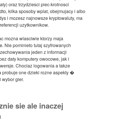
y) oraz trzydziesci piec-krotnosci
o, kilka sposoby wplat, obejmujacy i albo
kiedys i mozesz najnowsze kryptowaluty, ma
eferencji uzytkownikow.
tac mozna wlasciwie ktorzy maja
ie. Nie pominieto tutaj szyfrowanych
przechowywania jeden z informacji
ez daty komputery owocowe, jak i
 wersje. Chociaz logowania a takze
 probuje one dzieki rozne aspekty �
 wybor gier.
nie sie ale inaczej
h