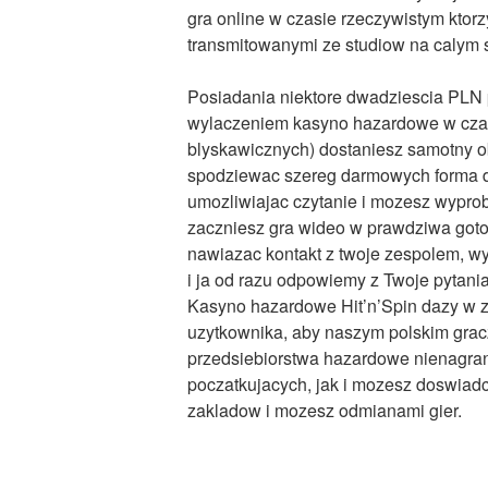
gra online w czasie rzeczywistym ktor
transmitowanymi ze studiow na calym 
Posiadania niektore dwadziescia PLN 
wylaczeniem kasyno hazardowe w czas
blyskawicznych) dostaniesz samotny ob
spodziewac szereg darmowych forma de
umozliwiajac czytanie i mozesz wypro
zaczniesz gra wideo w prawdziwa goto
nawiazac kontakt z twoje zespolem, wys
i ja od razu odpowiemy z Twoje pytania
Kasyno hazardowe Hit’n’Spin dazy w 
uzytkownika, aby naszym polskim grac
przedsiebiorstwa hazardowe nienagran
poczatkujacych, jak i mozesz doswiadc
zakladow i mozesz odmianami gier.