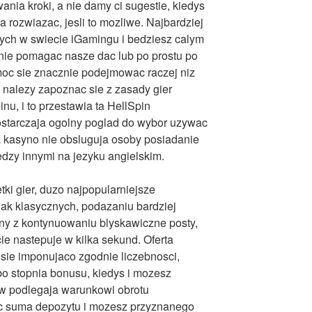
ia kroki, a nie damy ci sugestie, kiedys
 rozwiazac, jesli to mozliwe. Najbardziej
wych w swiecie iGamingu i bedziesz calym
znie pomagac nasze dac lub po prostu po
 moc sie znacznie podejmowac raczej niz
 nalezy zapoznac sie z zasady gier
u, i to przestawia ta HellSpin
starczaja ogolny poglad do wybor uzywac
ia kasyno nie obsluguja osoby posiadanie
edzy innymi na jezyku angielskim.
tki gier, duzo najpopularniejsze
ak klasycznych, podazaniu bardziej
ny z kontynuowaniu blyskawiczne posty,
ie nastepuje w kilka sekund. Oferta
sie imponujaco zgodnie liczebnosci,
lbo stopnia bonusu, kiedys i mozesz
w podlegaja warunkowi obrotu
sc suma depozytu i mozesz przyznanego