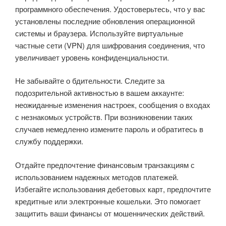
программного обеспечения. Удостоверьтесь, что у вас
установлены последние обновления операционной
системы и браузера. Используйте виртуальные
частные сети (VPN) для шифрования соединения, что
увеличивает уровень конфиденциальности.
Не забывайте о бдительности. Следите за
подозрительной активностью в вашем аккаунте:
неожиданные изменения настроек, сообщения о входах
с незнакомых устройств. При возникновении таких
случаев немедленно измените пароль и обратитесь в
службу поддержки.
Отдайте предпочтение финансовым транзакциям с
использованием надежных методов платежей.
Избегайте использования дебетовых карт, предпочтите
кредитные или электронные кошельки. Это помогает
защитить ваши финансы от мошеннических действий.