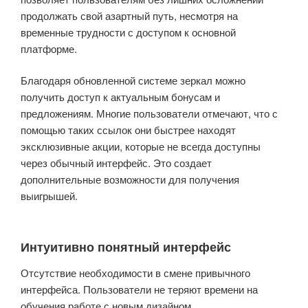
продолжать свой азартный путь, несмотря на
временные трудности с доступом к основной
платформе.
Благодаря обновленной системе зеркал можно
получить доступ к актуальным бонусам и
предложениям. Многие пользователи отмечают, что с
помощью таких ссылок они быстрее находят
эксклюзивные акции, которые не всегда доступны
через обычный интерфейс. Это создает
дополнительные возможности для получения
выигрышей.
Интуитивно понятный интерфейс
Отсутствие необходимости в смене привычного
интерфейса. Пользователи не теряют времени на
обучения работе с новым дизайном.