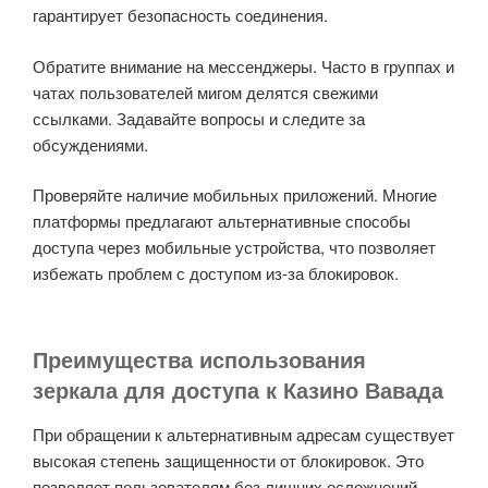
гарантирует безопасность соединения.
Обратите внимание на мессенджеры. Часто в группах и
чатах пользователей мигом делятся свежими
ссылками. Задавайте вопросы и следите за
обсуждениями.
Проверяйте наличие мобильных приложений. Многие
платформы предлагают альтернативные способы
доступа через мобильные устройства, что позволяет
избежать проблем с доступом из-за блокировок.
Преимущества использования
зеркала для доступа к Казино Вавада
При обращении к альтернативным адресам существует
высокая степень защищенности от блокировок. Это
позволяет пользователям без лишних осложнений