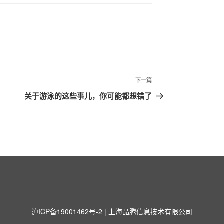
下一篇
下
一
”
关于游泳的这些事儿，你可能都想错了
篇
文
章
沪ICP备19001462号-2
| 上海品腾信息技术有限公司