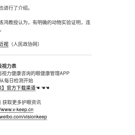
也进行了介绍。
练鸿教授认为，有明确的动物实验证明，连
。
近视
（人民政协网）
级视力表
视力健康咨询的眼健康管理APP
从每日检测开始
表】官方下载渠道
☚ ☚☚
 获取更多护眼资讯
://www.v-keep.cn
//weibo.com/visionkeep