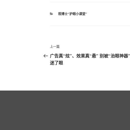
分
视博士“护眼小课堂”
类
文
上
上一篇
章
一
广告真“炫”、效果真“悬” 别被“治眼神器
篇
迷了眼
导
文
航
章