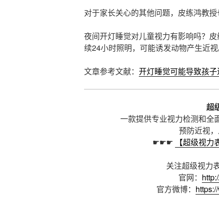
对于家长关心的其他问题，皮练鸿教授
夜间开灯睡觉对儿童视力有影响吗？皮
续24小时照明，可能诱发动物产生近视
文章参考文献：
开灯睡觉可能导致孩子
超
一款提供专业视力检测和全面
预防近视，
☛☛☛
【超级视力
关注超级视力表
官网：
http
官方微博：
https: