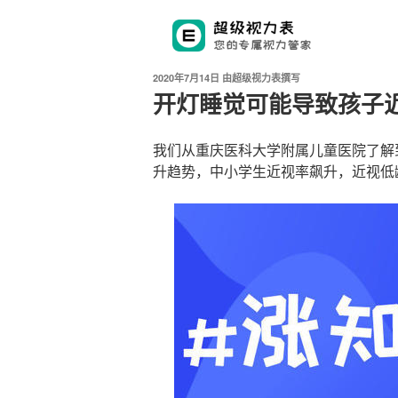
发
2020年7月14日
由
超级视力表撰写
布
开灯睡觉可能导致孩子
于
我们从重庆医科大学附属儿童医院了解
升趋势，中小学生近视率飙升，近视低