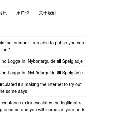
资讯
用户说
关于我们
minimal number I am able to put so you can
sino?
no Logga In: Nybörjarguide till Spelglädje
no Logga In: Nybörjarguide till Spelglädje
rculated it’s making the internet to try out
 the some says
cceptance extra escalates the legitimate-
g become and you will increases your odds