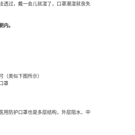
法透过，戴一会儿就湿了，口罩潮湿就丧失
朝内。
可（类似下图所示）
口罩
医用防护口罩也是多层结构，外层阻水、中