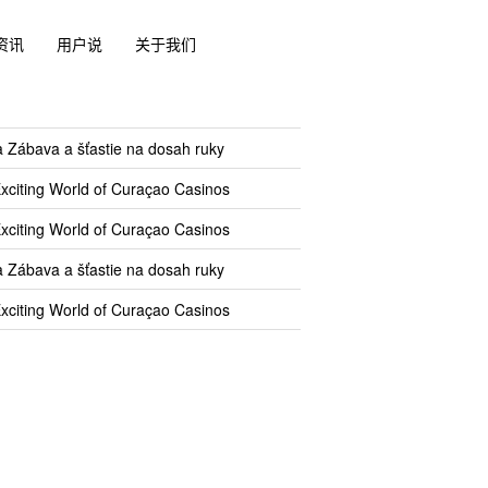
资讯
用户说
关于我们
a Zábava a šťastie na dosah ruky
Exciting World of Curaçao Casinos
Exciting World of Curaçao Casinos
a Zábava a šťastie na dosah ruky
Exciting World of Curaçao Casinos