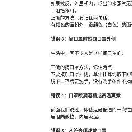
如果戴反，外层朝内，呼出的水蒸气无
了阻挡作用。
正确的方法只要记住两句话：
有颜色的面朝外，没颜色（白色）的面
错误 3：摘口罩时碰到口罩外侧
生活中，有不少人是这样摘口罩的：
正确的摘口罩方法，记住两点：
不要接触口罩外侧，拿住挂耳绳取下即
脱下口罩后要洗手，没有洗手条件不摘
错误 4：口罩喷满酒精或高温蒸煮
前面我们说过，即使是最普通的一次性
层阻隔微粒，内层吸湿。
错误 5：不管去哪都戴口罩