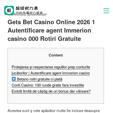
发
2026年5月26日
由
VISIONKEEP
布
Gets Bet Casino Online 2026 1
于
Autentificare agent Immerion
casino 000 Rotiri Gratuite
Content
Protejarea și respectarea regulilor prep conturile
jucătorilor | Autentificare agent Immerion casino
Betano rotiri gratuite ci plată
Conti Casino: 100 runde gratis fara investitie
Există limită de câștig de un bonus dar vărsare?
Acestea sunt ş cele apăsător multe fie incluse deasupra