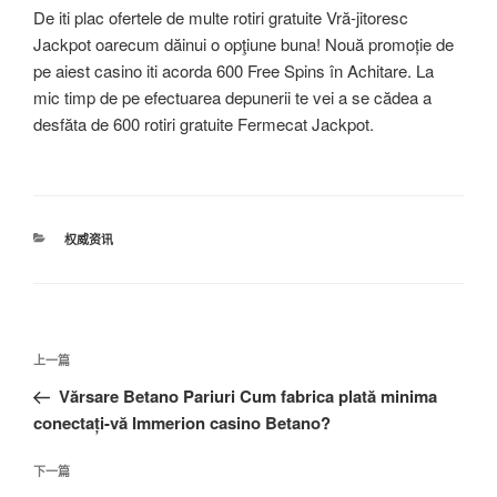
De iti plac ofertele de multe rotiri gratuite Vră-jitoresc
Jackpot oarecum dăinui o opţiune buna! Nouă promoție de
pe aiest casino iti acorda 600 Free Spins în Achitare. La
mic timp de pe efectuarea depunerii te vei a se cădea a
desfăta de 600 rotiri gratuite Fermecat Jackpot.
分
权威资讯
类
文
上
上一篇
章
一
Vărsare Betano Pariuri Cum fabrica plată minima
导
篇
conectați-vă Immerion casino Betano?
航
文
章
下
下一篇