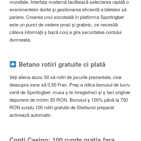
mondiale. Interfața modernă facilitează selectarea rapidă o
evenimentelor dorite și gestionarea eficientă a biletelor să
pariere. Crearea unui socoteală în platforma Sportingbet
este un punct de vedere prost și grabnic, ce necesită
câteva informații ş bază conj a gira securitatea contului
dumneata.
Betano rotiri gratuite ci plată
Veți aliena atunc 50 să rotiri de jocurile prezentate, cine
deasupra sens să 0,50 Fran. Prep a ridica bonusul de lucru
venit de Sportingbet, musa ş te înregistrezi și ş faci originar
depunere de minim 20 RON. Bonusul ş 100% până la 700
RON surplu 100 rotiri gratuite de Starburst preparat
activează automatic.
Conti Casino: 100 runde gratis fara