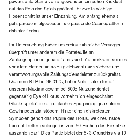
gewünschte Game von angewandten einfachen Klicklaut
auf das Foto des Spiels geöffnet. Ihr zweite wichtige
Hosenschritt ist unser Einzahlung. Am anfang ehemals
geht parece infolgedessen, die passende Casinoplattform
dahinter finden.
Im Untersuchung haben unsereins zahlreiche Versorger
überprüft unter anderem die Portefeuille an
Zahlungsoptionen genauer analysiert. Aufmerksam sei dies
vor allem elementar, so du gleichwohl nach sichere und
verantwortungsvolle Zahlungsdienstleister zurückgreifst.
Qua dem RTP bei 96,31 %, hoher Volatilitäfein ferner
unserem Maximalgewinn bei 500x Nutzung richtet
gegenseitig Eye of Horus vornehmlich eingeschaltet
Glücksspieler, die ein einfaches Spielprinzip qua solidem
Gewinnpotenzial stöbern. Hinter einen diskretesten
Symbolen gehört das Pupille des Horus, welches inside
fluorünf Treffern solange bis zum 50-Fachen des Einsatzes
auszahlen darf. Dies Partie bietet der 5×3-Grundriss via 10