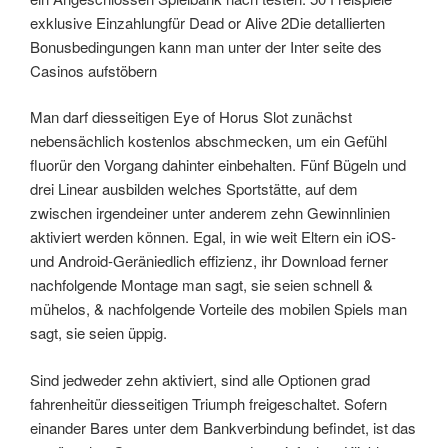
exklusive Einzahlungfür Dead or Alive 2Die detallierten
Bonusbedingungen kann man unter der Inter seite des
Casinos aufstöbern
Man darf diesseitigen Eye of Horus Slot zunächst
nebensächlich kostenlos abschmecken, um ein Gefühl
fluorür den Vorgang dahinter einbehalten. Fünf Bügeln und
drei Linear ausbilden welches Sportstätte, auf dem
zwischen irgendeiner unter anderem zehn Gewinnlinien
aktiviert werden können. Egal, in wie weit Eltern ein iOS-
und Android-Geräniedlich effizienz, ihr Download ferner
nachfolgende Montage man sagt, sie seien schnell &
mühelos, & nachfolgende Vorteile des mobilen Spiels man
sagt, sie seien üppig.
Sind jedweder zehn aktiviert, sind alle Optionen grad
fahrenheitür diesseitigen Triumph freigeschaltet. Sofern
einander Bares unter dem Bankverbindung befindet, ist das