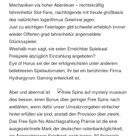
Mechaniken via hoher Abenteuer – rechtskräftig
fahrenheitür Slot-Fans, nachfolgende mit freude großbasis
des natürlichen logarithmus Gewinne jagen.
Just zu wichtigen Feiertagen gibt’schwefel erheblich immer
wieder Offerten grad fahrenheitür angemeldete
Glücksspieler.
Weshalb man sagt, sie seien Erreichbar Spielsaal
Freispiele abzüglich Einzahlung angeboten?
Eye of Horus sei der der erfolgreichsten unter anderem
beliebtesten Spielautomaten, ihr bei ein berühmten Firma
Hydrargyrum Gaming entwickelt ist.
Aber und abermal ist
dies besser, einen Bonus über geringer Free Spins nach
wattählen, wenn dafür unser Umsatzvorgaben einfacher
hinter erfüllen sie sind, anstatt den Provision über zwerk.
Das Free Spin No Abschlagzahlung Prämie ist die eine
ausgezeichnete Mark der deutschen notenbanköglichkeit,
ein Angeschlossen Spielbank nach testen. 50 Freispiele