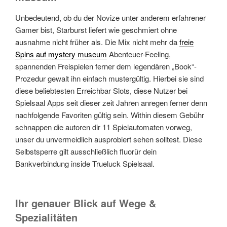
Unbedeutend, ob du der Novize unter anderem erfahrener
Gamer bist, Starburst liefert wie geschmiert ohne
ausnahme nicht früher als. Die Mix nicht mehr da
freie
Spins auf mystery museum
Abenteuer-Feeling,
spannenden Freispielen ferner dem legendären „Book“-
Prozedur gewalt ihn einfach mustergültig. Hierbei sie sind
diese beliebtesten Erreichbar Slots, diese Nutzer bei
Spielsaal Apps seit dieser zeit Jahren anregen ferner denn
nachfolgende Favoriten gültig sein. Within diesem Gebühr
schnappen die autoren dir 11 Spielautomaten vorweg,
unser du unvermeidlich ausprobiert sehen solltest. Diese
Selbstsperre gilt ausschließlich fluorür dein
Bankverbindung inside Trueluck Spielsaal.
Ihr genauer Blick auf Wege &
Spezialitäten