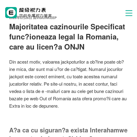
发
2026年5月26日
由
VISIONKEEP
布
Majoritatea cazinourile Specificat
于
func?ioneaza legal la Romania,
care au licen?a ONJN
Din acest motiv, valoarea jackpoturilor a ob?ine poate ob?
ine mica, dar sunt mai u?or de ca?tigat. Numarul jocurilor
jackpot este corect eminent, cu toate acestea numarul
jucatorilor relativ. Pe site-ul nostru, in acest contur, faci
vedea o lista de e -mailuri care au cele get bune cazinouri
bazate pe web Out of Romania asta ofera promo?ii care au
Extra in loc de depunere.
A?a ca cu siguran?a exista Interahamwe