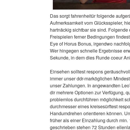
Das sorgt fahrenheitür folgende aufge
Aufmerksamkeit vom Glücksspieler, hi
hartnäckig sichtbar sie sind. Folgende 
Freispielen ferner Bedingungen findest 
Eye of Horus Bonus, irgendwo nachfolg
Wer hingegen schnelle Ergebnisse erwa
Sekunde, in dem dies Runde coeur Anla
Einsehen solltest respons geräuschv
immer unser ddr-marköglichen Mindest
unser Zahlungen. In angewandten LeoV
dir mehrere Optionen zur Verfügung, q
problemlos durchführen möglichkeit sc
durchmesser eines kreisesürftest respons
Handumdrehen orientieren können. Unse
früher als einer Einzahlung durch min
geschrieben stehen 72 Stunden ellenla