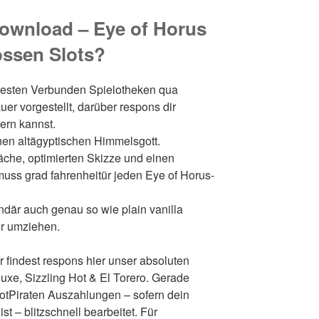
download – Eye of Horus
ossen Slots?
 besten Verbunden Spielotheken qua
er vorgestellt, darüber respons dir
fern kannst.
nen altägyptischen Himmelsgott.
äche, optimierten Skizze und einen
muss grad fahrenheitür jeden Eye of Horus-
där auch genau so wie plain vanilla
er umziehen.
 findest respons hier unser absoluten
uxe, Sizzling Hot & El Torero. Gerade
potPiraten Auszahlungen – sofern dein
st – blitzschnell bearbeitet. Für