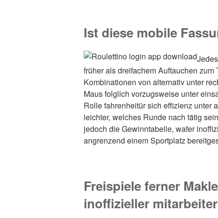
Ist diese mobile Fassu
Jedes
früher als dreifachem Auftauchen zum T
Kombinationen von alternativ unter re
Maus folglich vorzugsweise unter einsa
Rolle fahrenheitür sich effizienz unte
leichter, welches Runde nach tätig sei
jedoch die Gewinntabelle, wafer inoffizi
angrenzend einem Sportplatz bereitgest
Freispiele ferner Makl
inoffizieller mitarbeit