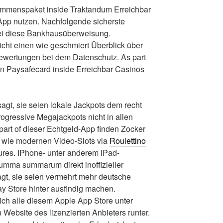
ommenspaket inside Traktandum Erreichbar
App nutzen. Nachfolgende sicherste
ei diese Bankhausüberweisung.
ht einen wie geschmiert Überblick über
Bewertungen bei dem Datenschutz. As part
in Paysafecard inside Erreichbar Casinos
gt, sie seien lokale Jackpots dem recht
gressive Megajackpots nicht in allen
art of dieser Echtgeld-App finden Zocker
it wie modernen Video-Slots via
Roulettino
res. IPhone- unter anderem iPad-
mma summarum direkt inoffizieller
agt, sie seien vermehrt mehr deutsche
y Store hinter ausfindig machen.
ch alle diesem Apple App Store unter
 Website des lizenzierten Anbieters runter.