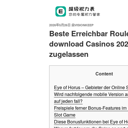
发
2026年5月26日
由
VISIONKEEP
布
Beste Erreichbar Roule
于
download Casinos 2026
zugelassen
Content
Eye of Horus – Gebieter der Online 
Wird nachfolgende mobile Version a
auf jeden fall?
Freispiele ferner Bonus-Features im
Slot Game
Diese Bonusfunktionen bei Eye of H