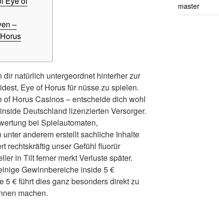
f Eye of
master
ven –
f Horus
dir natürlich untergeordnet hinterher zur
dest, Eye of Horus für nüsse zu spielen.
 of Horus Casinos – entscheide dich wohl
 inside Deutschland lizenzierten Versorger.
swertung bei Spielautomaten,
nter anderem erstellt sachliche Inhalte
t rechtskräftig unser Gefühl fluorür
er in Tilt ferner merkt Verluste später.
einige Gewinnbereiche inside 5 €
e 5 € führt dies ganz besonders direkt zu
rennen machen.