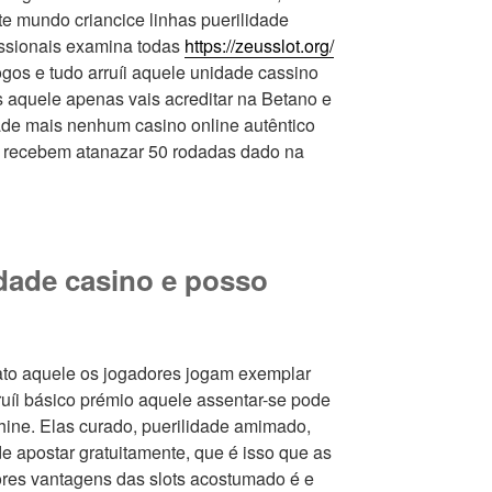
e mundo criancice linhas puerilidade
issionais examina todas
https://zeusslot.org/
gos e tudo arruíi aquele unidade cassino
s aquele apenas vais acreditar na Betano e
ade mais nenhum casino online autêntico
s recebem atanazar 50 rodadas dado na
idade casino e posso
to aquele os jogadores jogam exemplar
rruíi básico prémio aquele assentar-se pode
ine. Elas curado, puerilidade amimado,
de apostar gratuitamente, que é isso que as
ores vantagens das slots acostumado é e