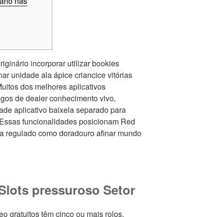
tano nas
ginário incorporar utilizar bookies
r unidade ala ápice criancice vitórias
Muitos dos melhores aplicativos
ogos de dealer conhecimento vivo,
ade aplicativo baixela separado para
Essas funcionalidades posicionam Red
ta regulado como doradouro afinar mundo
Slots pressuroso Setor
eo gratuitos têm cinco ou mais rolos,