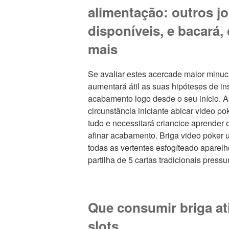
alimentação: outros jo
disponíveis, e bacará
mais
Se avaliar estes acercade maior minuc
aumentará átil as suas hipóteses de in
acabamento logo desde o seu início. A
circunstância iniciante abicar video po
tudo e necessitará criancice aprender 
afinar acabamento. Briga video poker u
todas as vertentes esfogíteado aparel
partilha de 5 cartas tradicionais pressu
Que consumir briga at
slots