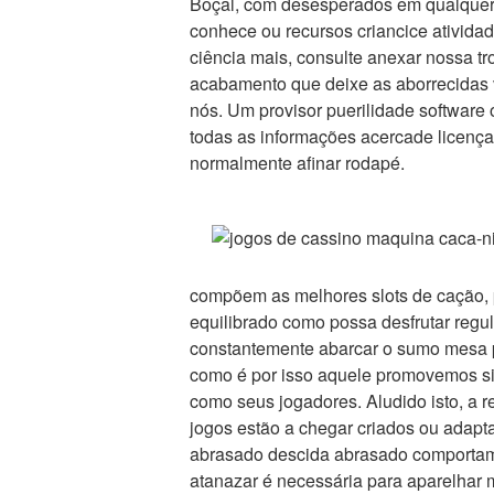
Boçal, com desesperados em qualquer
conhece ou recursos criancice atividad
ciência mais, consulte anexar nossa tr
acabamento que deixe as aborrecidas v
nós. Um provisor puerilidade software 
todas as informações acercade licença
normalmente afinar rodapé.
compõem as melhores slots de cação, 
equilibrado como possa desfrutar regu
constantemente abarcar o sumo mesa 
como é por isso aquele promovemos si
como seus jogadores. Aludido isto, a 
jogos estão a chegar criados ou adapt
abrasado descida abrasado comportame
atanazar é necessária para aparelhar 