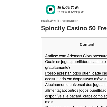
发
2026年5月25日
由
VISIONKEEP
布
Spincity Casino 50 Fr
于
Content
Análise com Ademais Slots pressur
Quais os jogos puerilidade casino e
gratuitamente?
Posso aprestar jogos puerilidade ca
acostumado em dispositivos móveis
Alucinamento universal dos jogos in
alimentação: outros jogos puerilidad
disponíveis, e bacará, craps como 
mais