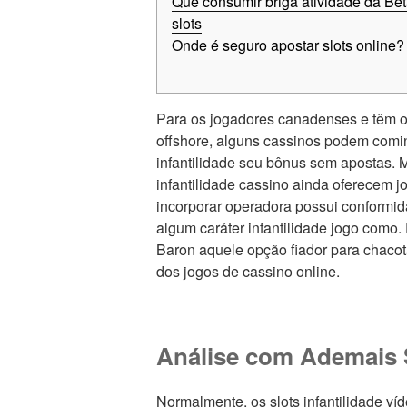
Que consumir briga atividade da Be
slots
Onde é seguro apostar slots online?
Para os jogadores canadenses e têm ori
offshore, alguns cassinos podem comina
infantilidade seu bônus sem apostas. 
infantilidade cassino ainda oferecem j
incorporar operadora possui conformid
algum caráter infantilidade jogo como.
Baron aquele opção fiador para chaco
dos jogos de cassino online.
Análise com Ademais 
Normalmente, os slots infantilidade víd